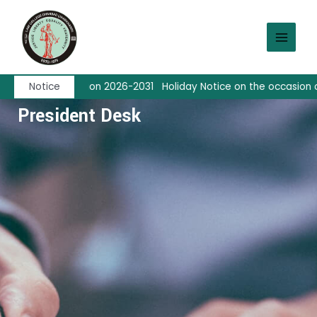
Skip
MAIN
to
MEN
content
w course, Session 2026-2031
Notice
Holiday Notice on the occasion of 
President Desk